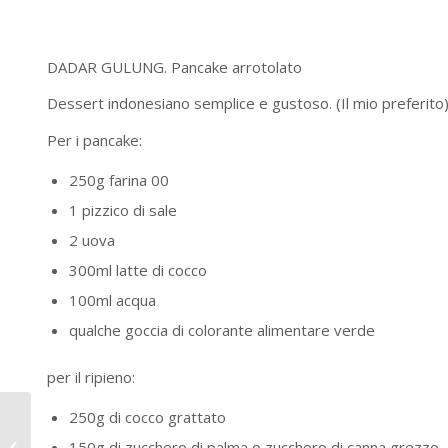
DADAR GULUNG. Pancake arrotolato
Dessert indonesiano semplice e gustoso. (Il mio preferito
Per i pancake:
250g farina 00
1 pizzico di sale
2 uova
300ml latte di cocco
100ml acqua
qualche goccia di colorante alimentare verde
per il ripieno:
250g di cocco grattato
Cosa mettere in valigia
150g di zucchero di palma o zucchero di canna grezzo